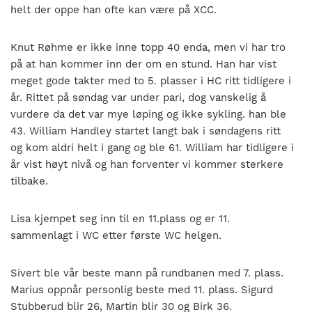
helt der oppe han ofte kan være på XCC.
Knut Røhme er ikke inne topp 40 enda, men vi har tro
på at han kommer inn der om en stund. Han har vist
meget gode takter med to 5. plasser i HC ritt tidligere i
år. Rittet på søndag var under pari, dog vanskelig å
vurdere da det var mye løping og ikke sykling. han ble
43. William Handley startet langt bak i søndagens ritt
og kom aldri helt i gang og ble 61. William har tidligere i
år vist høyt nivå og han forventer vi kommer sterkere
tilbake.
Lisa kjempet seg inn til en 11.plass og er 11.
sammenlagt i WC etter første WC helgen.
Sivert ble vår beste mann på rundbanen med 7. plass.
Marius oppnår personlig beste med 11. plass. Sigurd
Stubberud blir 26, Martin blir 30 og Birk 36.