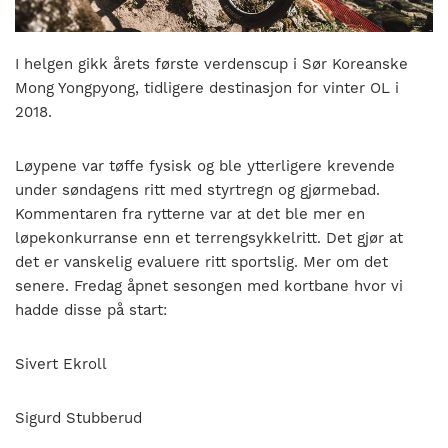
nasjonalt
til
å
I helgen gikk årets første verdenscup i Sør Koreanske
bli
Mong Yongpyong, tidligere destinasjon for vinter OL i
en
2018.
folkesport.
Løypene var tøffe fysisk og ble ytterligere krevende
under søndagens ritt med styrtregn og gjørmebad.
Kommentaren fra rytterne var at det ble mer en
løpekonkurranse enn et terrengsykkelritt. Det gjør at
det er vanskelig evaluere ritt sportslig. Mer om det
senere. Fredag åpnet sesongen med kortbane hvor vi
hadde disse på start:
Sivert Ekroll
Sigurd Stubberud