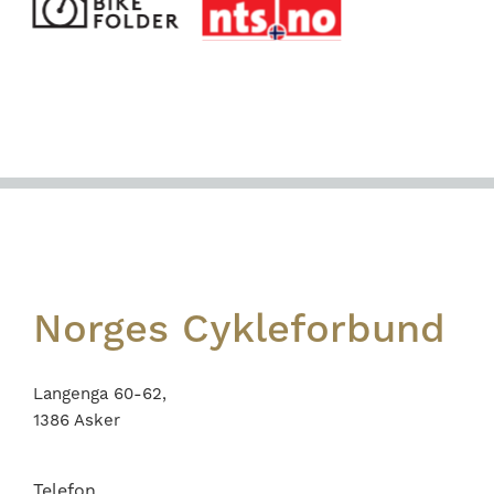
Footer
Norges Cykleforbund
Langenga 60-62,
1386 Asker
Telefon