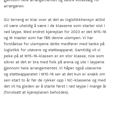
arrangøren.
GU terreng er klar over at det av logistikkhensyn alltid
vil være uheldig å være i de klassene som starter sist i
rød løype. Med endret kjøreplan
for 2023
er det M15-16
og M master som har fått denne ulempen.
Vi har
forståelse for ulempene det
te
medfører med tanke på
logistikk for utøvere og støtteapparat. Samtidig vil vi
peke på at M15-16-klassen er en stor klasse, noe som
sikrer at det er bra
med folk
på arena og ute i løypene
gjennom hele arrangementet.
Vi håper også utøverne
og støtteapparatet
i M15-16 ser at det kun er
snakk om
sen start to år før de rykker opp i NC-klassene og med
det vil ha gleden av å starte først i rød løype i mange år
(forutsatt at kjøreplanen beholdes).