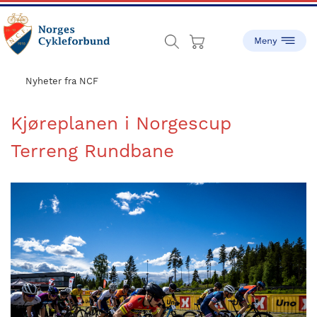
Skip
Skip
to
to
main
footer
content
sykling.no
Norges
Cykleforbund
Nyheter fra NCF
ble
stiftet
Kjøreplanen i Norgescup
i
Terreng Rundbane
1910,
og
har
gått
fra
å
være
en
liten
idrett