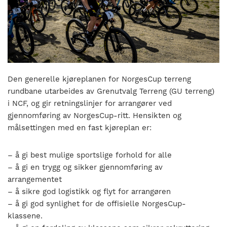
nasjonalt
til
å
bli
en
folkesport.
Den generelle kjøreplanen for NorgesCup terreng
rundbane utarbeides av Grenutvalg Terreng (GU terreng)
i NCF, og gir retningslinjer for arrangører ved
gjennomføring av NorgesCup-ritt.
Hensikten og
målsettingen med en fast kjøreplan er:
–
å gi best mulige sportslige forhold for alle
–
å gi en trygg og sikker gjennomføring av
arrangementet
–
å sikre god logistikk og flyt for arrangøren
–
å gi god synlighet for de offisielle NorgesCup-
klassene.