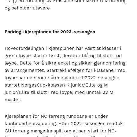
–
å gi en fordeling av klassene som sikrer rekruttering
og beholder utøvere
Endring i kjøreplanen for 2023-sesongen
Hovedfordelingen i
kjøre
planen har vært at klasser i
grønn løype starter først, deretter blå og til slutt rød
løype.
Dette for å sikre enkel og sikker gjennomføring
av arrangementet.
Startrekkefølgen for klassene i rød
løype har de senere årene variert.
I 2022-sesongen
startet N
orgesCup-
klassen K junior/Elite og M
junior/Elite til slutt i rød løype, med unntak av M
master.
Kjøreplanen for NC terreng
rundbane
er under
kontinuerlig evaluering
.
Etter
2022-
sesongen mottok
GU terreng mange innspill om at
sen start for
NC-