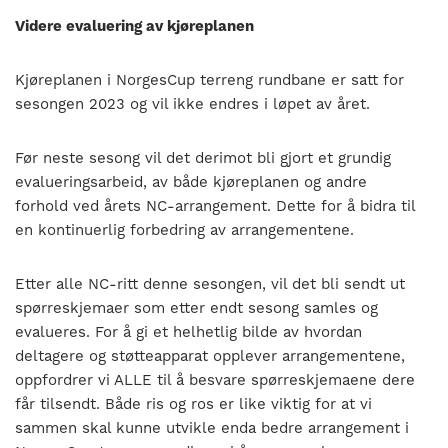
Videre evaluering av kjøreplanen
Kjøreplanen i NorgesCup terreng rundbane er satt for
sesongen 2023 og vil ikke endres i løpet av året.
Før neste sesong vil det derimot bli gjort et
grundig
evalueringsarbeid,
av
både kjøreplanen og andre
forhold ved årets NC-arrangement. Dette for å bidra til
en kontinuerlig forbedring av arrangementene.
Etter
alle
NC-ritt denne sesongen, vil det
bli sendt
ut
spørreskjemaer
som etter endt sesong samles og
evalueres. For å gi et helhetlig
bilde av hvordan
deltagere og støtteapparat
opplever
arrangementene
,
oppfordrer vi ALLE til å besvare spør
reskjemaene
dere
får tilsendt. Både ri
s
og ros er
like viktig for
at vi
sammen skal kunne utvikle enda bedre arrangement i