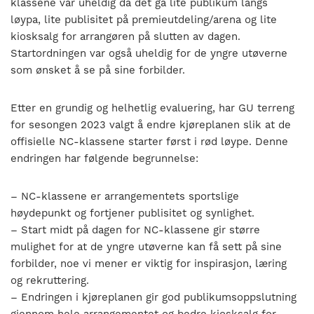
klassene
var
uheldig da det ga
lite publikum langs
løypa,
lite publisitet på premieutdeling
/arena
og lite
kiosksalg for arrangøren på slutten av dagen.
Startordningen var også
uheldig
for de yngre utøverne
som ønsket å se på sine forbilder.
Etter en grundig og helhetlig evaluering,
har GU terreng
for sesongen 2023
valgt å endre
kjøreplanen slik at de
offisielle NC-klassene starter først i rød løype.
Denne
endringen har følgende begrunnelse:
–
NC-klassene er arrangementets sportslige
høydepunkt og fortjener publisitet og synlighet.
–
Start midt på dagen for NC-klassene gir større
mulighet for at de yngre utøverne kan få sett på sine
forbilder
, noe
vi mener er viktig for inspirasjon,
læring
og rekruttering.
–
Endringen i kjøreplanen gir god publikumsoppslutning
gjennom hele arrangementet og bedre kiosksalg for