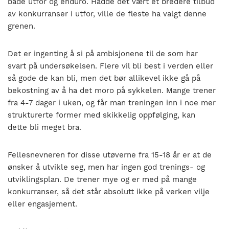
både utfor og enduro. Hadde det vært et bredere tilbud
av konkurranser i utfor, ville de fleste ha valgt denne
grenen.
Det er ingenting å si på ambisjonene til de som har
svart på undersøkelsen. Flere vil bli best i verden eller
så gode de kan bli, men det bør allikevel ikke gå på
bekostning av å ha det moro på sykkelen. Mange trener
fra 4-7 dager i uken, og får man treningen inn i noe mer
strukturerte former med skikkelig oppfølging, kan
dette bli meget bra.
Fellesnevneren for disse utøverne fra 15-18 år er at de
ønsker å utvikle seg, men har ingen god trenings- og
utviklingsplan. De trener mye og er med på mange
konkurranser, så det står absolutt ikke på verken vilje
eller engasjement.