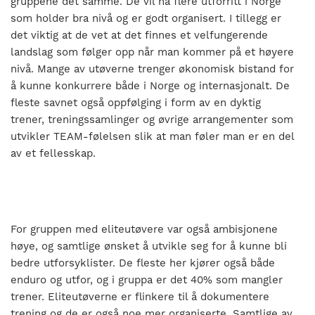
gruppene det samme. De vil ha flere utforritt i Norge
som holder bra nivå og er godt organisert. I tillegg er
det viktig at de vet at det finnes et velfungerende
landslag som følger opp når man kommer på et høyere
nivå. Mange av utøverne trenger økonomisk bistand for
å kunne konkurrere både i Norge og internasjonalt. De
fleste savnet også oppfølging i form av en dyktig
trener, treningssamlinger og øvrige arrangementer som
utvikler TEAM-følelsen slik at man føler man er en del
av et fellesskap.
For gruppen med eliteutøvere var også ambisjonene
høye, og samtlige ønsket å utvikle seg for å kunne bli
bedre utforsyklister. De fleste her kjører også både
enduro og utfor, og i gruppa er det 40% som mangler
trener. Eliteutøverne er flinkere til å dokumentere
trening og de er også noe mer organiserte. Samtlige av