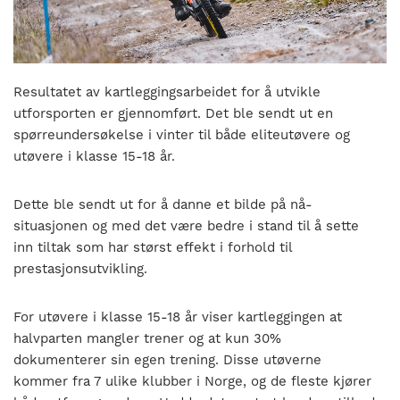
nasjonalt
til
å
bli
en
Resultatet av kartleggingsarbeidet for å utvikle
folkesport.
utforsporten er gjennomført. Det ble sendt ut en
spørreundersøkelse i vinter til både eliteutøvere og
utøvere i klasse 15-18 år.
Dette ble sendt ut for å danne et bilde på nå-
situasjonen og med det være bedre i stand til å sette
inn tiltak som har størst effekt i forhold til
prestasjonsutvikling.
For utøvere i klasse 15-18 år viser kartleggingen at
halvparten mangler trener og at kun 30%
dokumenterer sin egen trening. Disse utøverne
kommer fra 7 ulike klubber i Norge, og de fleste kjører