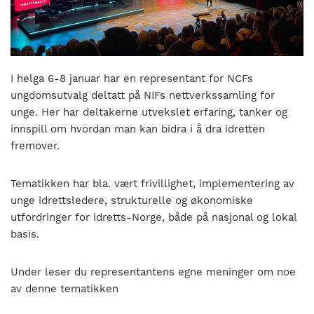
nasjonalt
til
å
bli
en
I helga 6-8 januar har en representant for NCFs
folkesport.
ungdomsutvalg deltatt på NIFs nettverkssamling for
unge. Her har deltakerne utvekslet erfaring, tanker og
innspill om hvordan man kan bidra i å dra idretten
fremover.
Tematikken har bla. vært frivillighet, implementering av
unge idrettsledere, strukturelle og økonomiske
utfordringer for idretts-Norge, både på nasjonal og lokal
basis.
Under leser du representantens egne meninger om noe
av denne tematikken