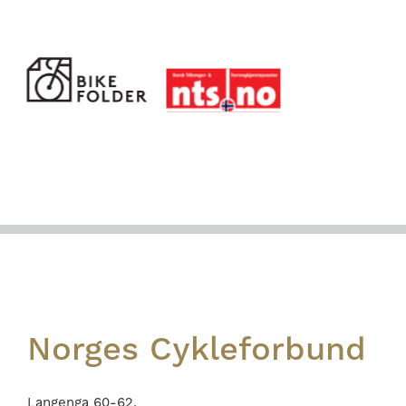
Footer
Norges Cykleforbund
Langenga 60-62,