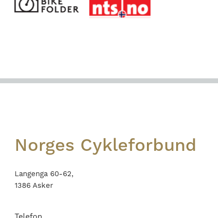
Footer
Norges Cykleforbund
Langenga 60-62,
1386 Asker
Telefon