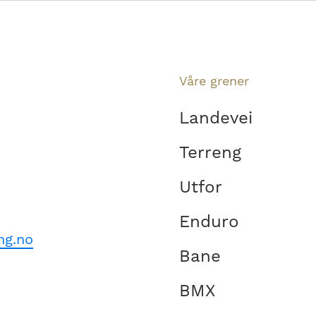
Våre grener
Landevei
Terreng
Utfor
Enduro
ng.no
Bane
BMX