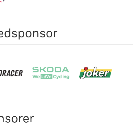
edsponsor
nsorer