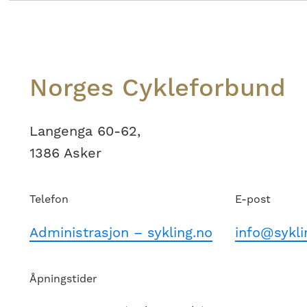
Footer
Norges Cykleforbund
Langenga 60-62,
1386 Asker
Telefon
E-post
Administrasjon – sykling.no
info@sykli
Åpningstider