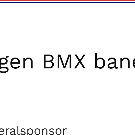
gen BMX ban
eralsponsor