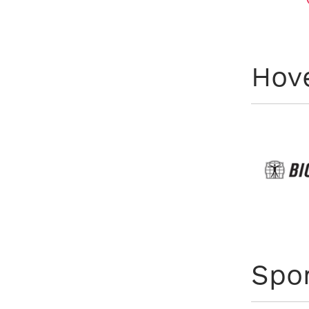
Hov
Spo