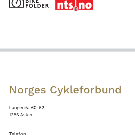
Footer
Norges Cykleforbund
Langenga 60-62,
1386 Asker
Telefon