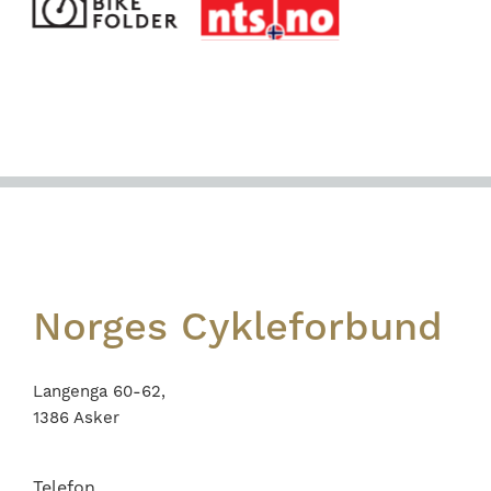
Footer
Norges Cykleforbund
Langenga 60-62,
1386 Asker
Telefon