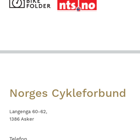
Footer
Norges Cykleforbund
Langenga 60-62,
1386 Asker
Telefon