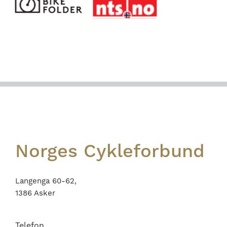
Footer
Norges Cykleforbund
Langenga 60-62,
1386 Asker
Telefon