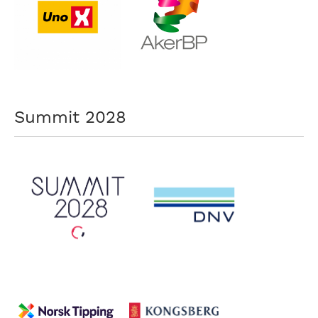
nasjonalt
til
å
bli
en
folkesport.
Summit 2028