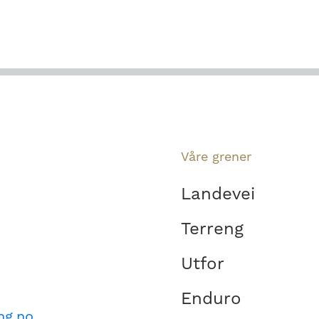
Våre grener
Landevei
Terreng
Utfor
Enduro
ng.no