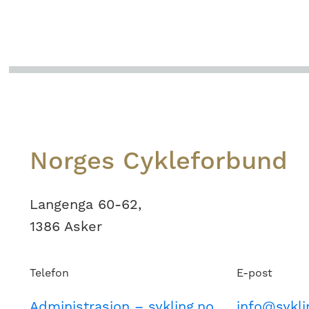
Footer
Norges Cykleforbund
Langenga 60-62,
1386 Asker
Telefon
E-post
Administrasjon – sykling.no
info@sykli