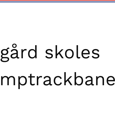
gård skoles
mptrackban