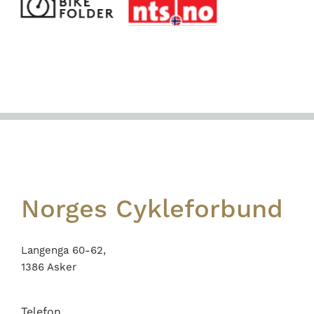
Footer
Norges Cykleforbund
Langenga 60-62,
1386 Asker
Telefon