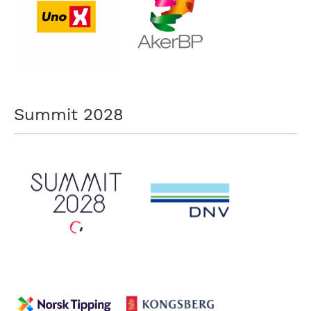
nasjonalt
til
å
bli
en
folkesport.
Summit 2028