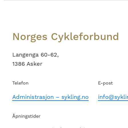
Footer
Norges Cykleforbund
Langenga 60-62,
1386 Asker
Telefon
E-post
Administrasjon – sykling.no
info@sykli
Åpningstider