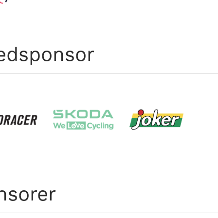
edsponsor
nsorer