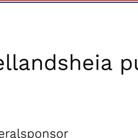
ellandsheia 
eralsponsor