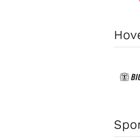
Hov
Spo