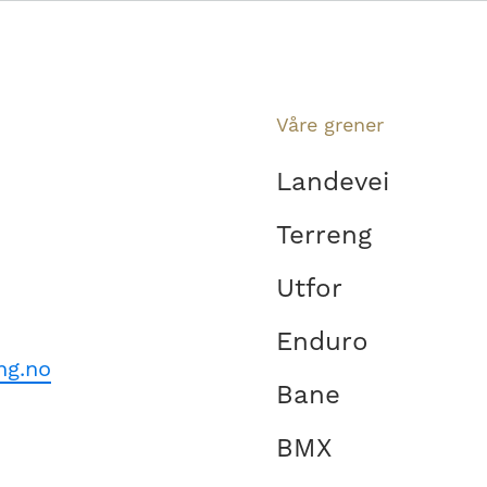
Våre grener
Landevei
Terreng
Utfor
Enduro
ng.no
Bane
BMX