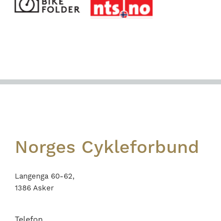
Footer
Norges Cykleforbund
Langenga 60-62,
1386 Asker
Telefon