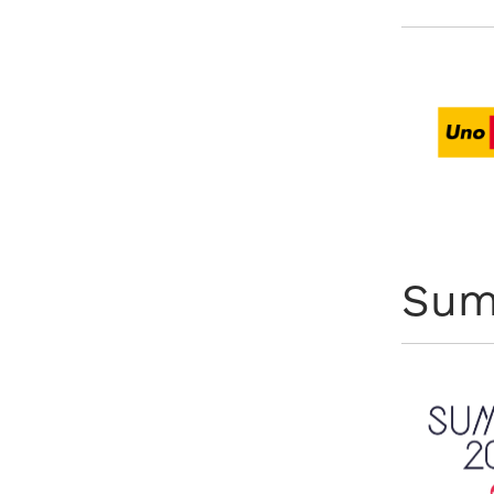
være
en
liten
idrett
nasjonalt
til
å
bli
Sum
en
folkesport.