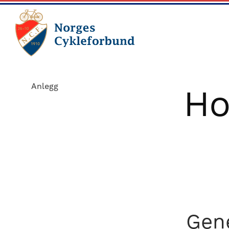
Skip
Skip
to
to
main
footer
content
sykling.no
Norges
Cykleforbund
Anlegg
Ho
ble
stiftet
i
1910,
og
har
gått
fra
Gen
å