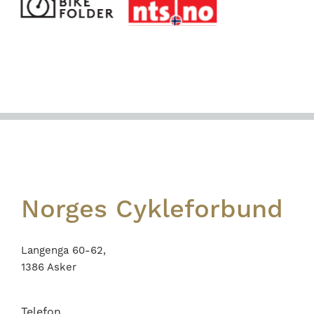
Footer
Norges Cykleforbund
Langenga 60-62,
1386 Asker
Telefon