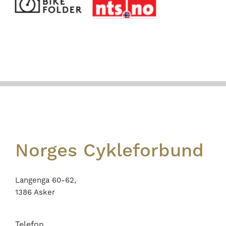
Footer
Norges Cykleforbund
Langenga 60-62,
1386 Asker
Telefon