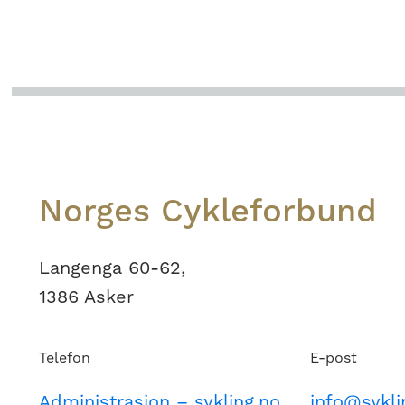
Footer
Norges Cykleforbund
Langenga 60-62,
1386 Asker
Telefon
E-post
Administrasjon – sykling.no
info@sykli