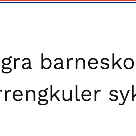
gra barnesko
rrengkuler sy