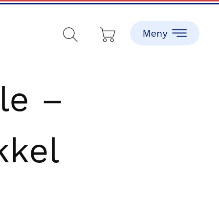
le –
kkel