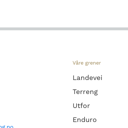
Våre grener
Landevei
Terreng
Utfor
Enduro
ng.no