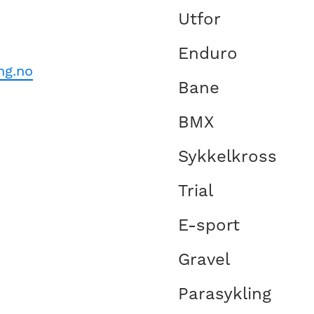
Utfor
Enduro
ng.no
Bane
BMX
Sykkelkross
Trial
E-sport
Gravel
Parasykling