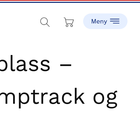
plass –
umptrack og