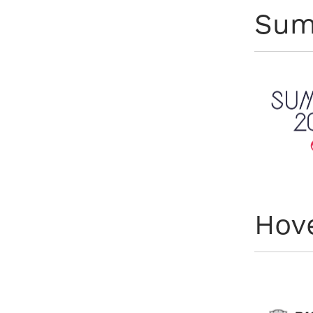
Sum
Hov