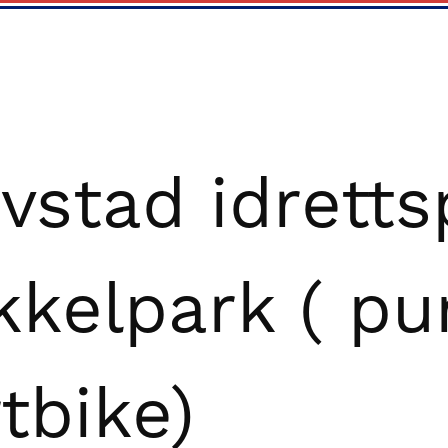
vstad idretts
kkelpark ( p
rtbike)