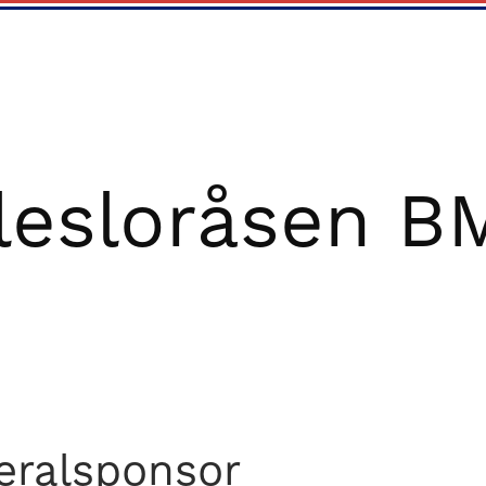
lesloråsen B
eralsponsor