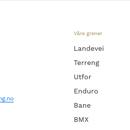
Våre grener
Landevei
Terreng
Utfor
Enduro
ng.no
Bane
BMX