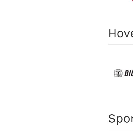
Hov
Spo