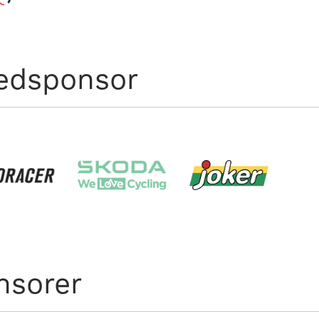
edsponsor
nsorer