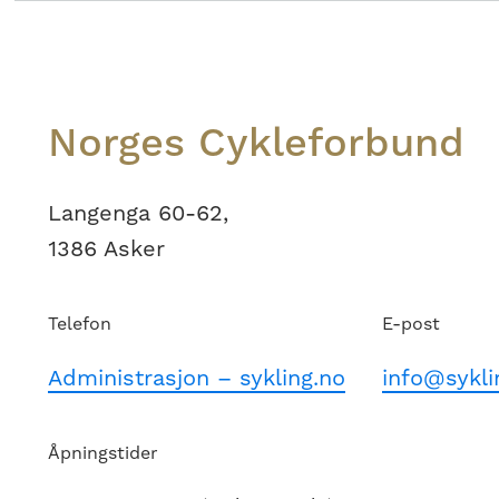
Footer
Norges Cykleforbund
Langenga 60-62,
1386 Asker
Telefon
E-post
Administrasjon – sykling.no
info@sykli
Åpningstider