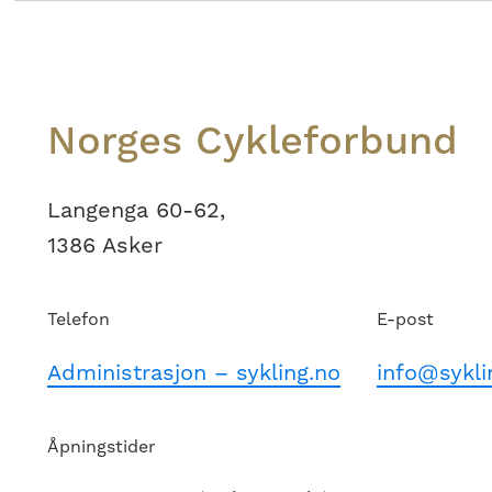
Footer
Norges Cykleforbund
Langenga 60-62,
1386 Asker
Telefon
E-post
Administrasjon – sykling.no
info@sykli
Åpningstider