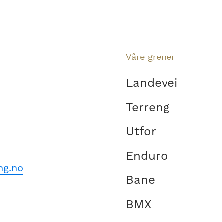
Våre grener
Landevei
Terreng
Utfor
Enduro
ng.no
Bane
BMX