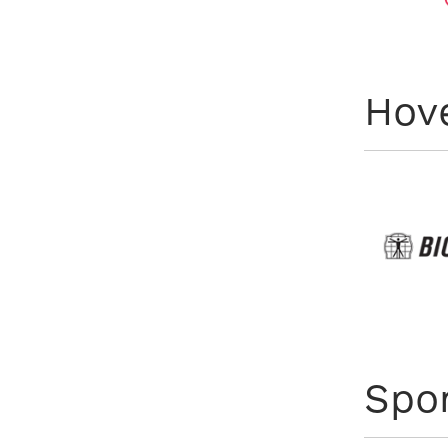
Hov
Spo