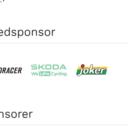
edsponsor
nsorer