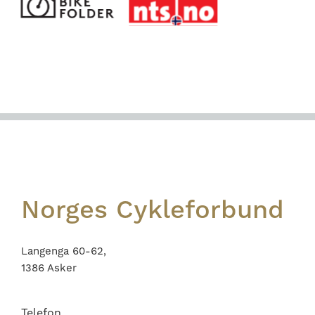
Footer
Norges Cykleforbund
Langenga 60-62,
1386 Asker
Telefon