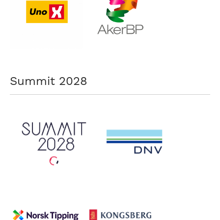
nasjonalt
til
å
bli
en
folkesport.
Summit 2028