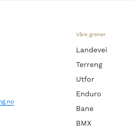
Våre grener
Landevei
Terreng
Utfor
Enduro
ng.no
Bane
BMX