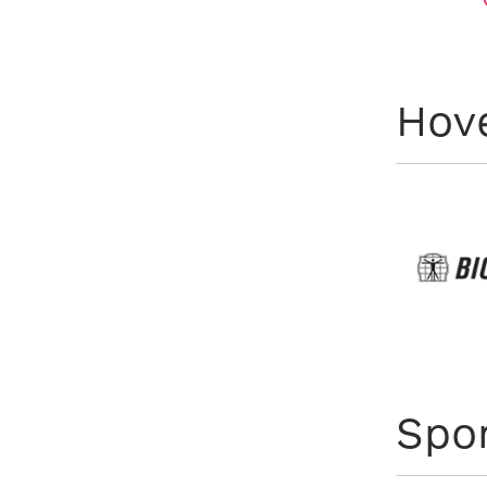
Hov
Spo