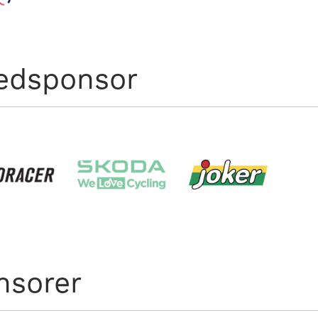
edsponsor
nsorer