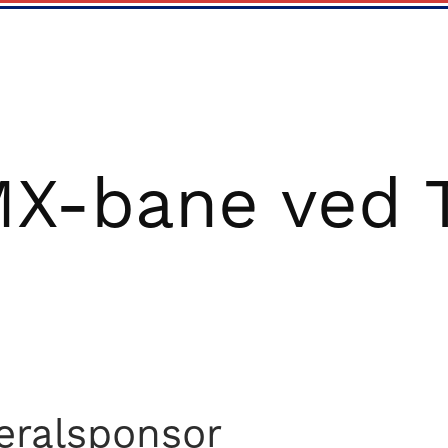
X-bane ved 
eralsponsor