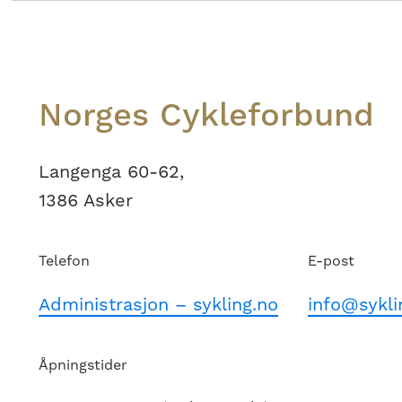
Footer
Norges Cykleforbund
Langenga 60-62,
1386 Asker
Telefon
E-post
Administrasjon – sykling.no
info@sykli
Åpningstider