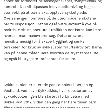
annet får forbedret balanseegenskaper, svingteknikk og
kontroll. Det vil tilpasses individuelle nivå og legges
stor vekt på at barna skal oppleve sykkelglede.
Øvelsene gjennomføres på de uteområdene skolene
har til disposisjon. Det vil også være aktuelt å øve på
praktiske situasjoner ute i trafikken der barna kan lære
hvordan man manøvrerer seg. Dette er svært
hensiktsmessig for å skape trygghet og senke
terskelen for bruk av sykkel som friluftsaktivitet. Barna
kan på denne måten lære hvordan de trygt ferdes ute
og også bli tryggere trafikanter for andre.
Sykkelskolen er allerede godt etablert i Bergen og
Vestland, ved navn Sykkelkids, hvor oppstarten av
sykkelopplæringen ble startet i forbindelse med
Sykkel‐VM 2017. Siden den gang har flere tusen barn
fått sykkelopplæring og tiltaket har vært en stor