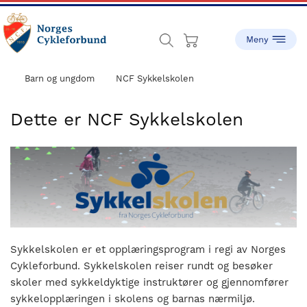
Skip
Skip
to
to
main
footer
content
sykling.no
Norges
Cykleforbund
Barn og ungdom
NCF Sykkelskolen
ble
stiftet
Dette er NCF Sykkelskolen
i
1910,
og
har
gått
fra
å
være
Sykkelskolen er et opplæringsprogram i regi av Norges
en
Cykleforbund. Sykkelskolen reiser rundt og besøker
liten
skoler med sykkeldyktige instruktører og gjennomfører
idrett
sykkelopplæringen i skolens og barnas nærmiljø.