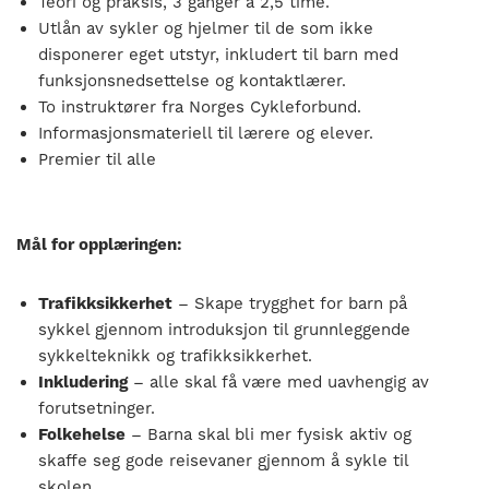
Teori og praksis, 3 ganger á 2,5 time.
Utlån av sykler og hjelmer til de som ikke
disponerer eget utstyr, inkludert til barn med
funksjonsnedsettelse og kontaktlærer.
To instruktører fra Norges Cykleforbund.
Informasjonsmateriell til lærere og elever.
Premier til alle
Mål for opplæringen:
Trafikksikkerhet
– Skape trygghet for barn på
sykkel gjennom introduksjon til grunnleggende
sykkelteknikk og trafikksikkerhet.
Inkludering
– alle skal få være med uavhengig av
forutsetninger.
Folkehelse
– Barna skal bli mer fysisk aktiv og
skaffe seg gode reisevaner gjennom å sykle til
skolen.