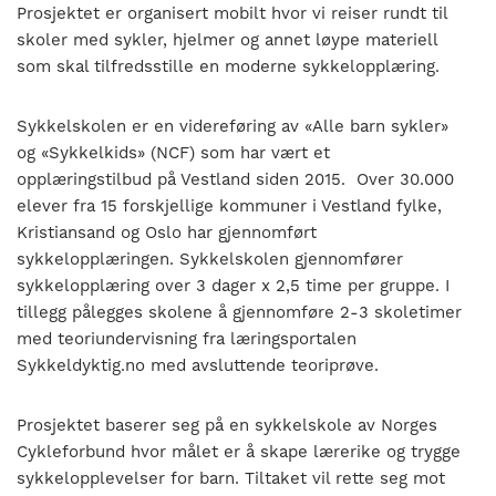
nasjonalt
Prosjektet er organisert mobilt hvor vi reiser rundt til
til
skoler med sykler, hjelmer og annet løype materiell
å
som skal tilfredsstille en moderne sykkelopplæring.
bli
en
Sykkelskolen er en videreføring av «Alle barn sykler»
folkesport.
og «Sykkelkids» (NCF) som har vært et
opplæringstilbud på Vestland siden 2015. Over 30.000
elever fra 15 forskjellige kommuner i Vestland fylke,
Kristiansand og Oslo har gjennomført
sykkelopplæringen. Sykkelskolen gjennomfører
sykkelopplæring over 3 dager x 2,5 time per gruppe. I
tillegg pålegges skolene å gjennomføre 2-3 skoletimer
med teoriundervisning fra læringsportalen
Sykkeldyktig.no med avsluttende teoriprøve.
Prosjektet baserer seg på en sykkelskole av Norges
Cykleforbund hvor målet er å skape lærerike og trygge
sykkelopplevelser for barn. Tiltaket vil rette seg mot