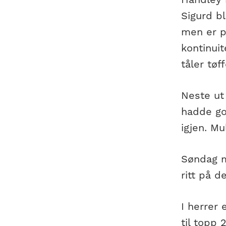
Sigurd bl
men er på
kontinuit
tåler tøf
Neste ut
hadde go
igjen. Mu
Søndag m
ritt på d
I herrer 
til topp 