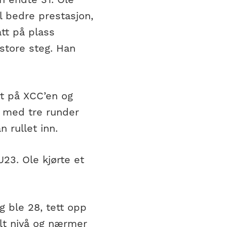
il bedre prestasjon,
ått på plass
t store steg. Han
rt på XCC’en og
d med tre runder
n rullet inn.
23. Ole kjørte et
og ble 28, tett opp
alt nivå og nærmer