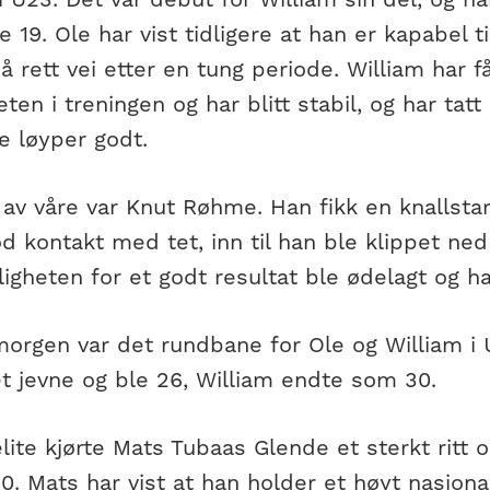
e 19. Ole har vist tidligere at han er kapabel t
 rett vei etter en tung periode. William har f
eten i treningen og har blitt stabil, og har tat
fe løyper godt.
 av våre var Knut Røhme. Han fikk en knallsta
d kontakt med tet, inn til han ble klippet ne
ligheten for et godt resultat ble ødelagt og ha
orgen var det rundbane for Ole og William i U
et jevne og ble 26, William endte som 30.
elite kjørte Mats Tubaas Glende et sterkt ritt 
20. Mats har vist at han holder et høyt nasjon