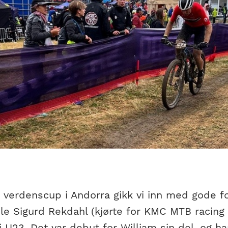
 verdenscup i Andorra gikk vi inn med gode fo
Ole Sigurd Rekdahl (kjørte for KMC MTB racing
 U23. Det var debut for William sin del, og ha