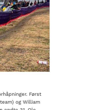
rhåpninger. Først
 team) og William
n endte 31. Ole