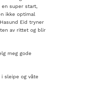
 en super start,
n ikke optimal
 Hasund Eid tryner
en av rittet og blir
helg meg gode
 i sleipe og våte