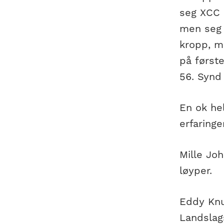
seg XCC s
men seg 
kropp, m
på første
56. Synd 
En ok hel
erfaringe
Mille Joh
løyper.
Eddy Kn
Landslag