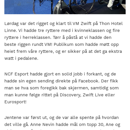
nasjonalt
til
å
bli
Lørdag var det rigget og klart til VM Zwift på Thon Hotel
en
Linne. Vi hadde tre ryttere med i kvinneklassen og fire
folkesport.
ryttere i herreklassen. Tørr å påstå at vi hadde den
beste riggen rundt VM! Publikum som hadde møtt opp
heiet frem våre ryttere, og er sikker på at det ga ekstra
watt i pedalene.
NCF Esport hadde gjort en solid jobb i forkant, og de
hadde sin egen sending direkte på Facebook. Der fikk
man se hva som foregikk bak skjermen, samtidig som
man kunne følge rittet på Discovery, Zwift Live eller
Eurosport!
Jentene var først ut, og de var alle spente på hvordan
det ville gå. Anne Nevin hadde mål om topp 30, Ane og