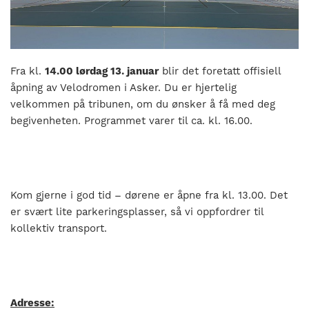
nasjonalt
til
å
bli
en
Fra kl.
14.00 lørdag 13. januar
blir det foretatt offisiell
folkesport.
åpning av Velodromen i Asker. Du er hjertelig
velkommen på tribunen, om du ønsker å få med deg
begivenheten. Programmet varer til ca. kl. 16.00.
Kom gjerne i god tid – dørene er åpne fra kl. 13.00. Det
er svært lite parkeringsplasser, så vi oppfordrer til
kollektiv transport.
Adresse: