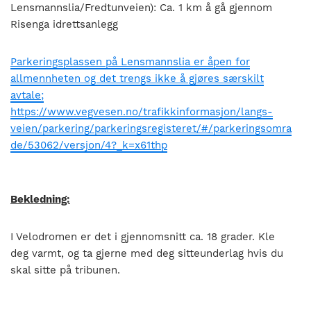
Lensmannslia/Fredtunveien): Ca. 1 km å gå gjennom
Risenga idrettsanlegg
Parkeringsplassen på Lensmannslia er åpen for
allmennheten og det trengs ikke å gjøres særskilt
avtale;
https://www.vegvesen.no/trafikkinformasjon/langs-
veien/parkering/parkeringsregisteret/#/parkeringsomra
de/53062/versjon/4?_k=x61thp
Bekledning:
I Velodromen er det i gjennomsnitt ca. 18 grader. Kle
deg varmt, og ta gjerne med deg sitteunderlag hvis du
skal sitte på tribunen.