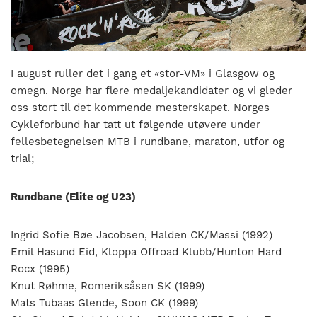
nasjonalt
til
å
bli
en
I august ruller det i gang et «stor-VM» i Glasgow og
folkesport.
omegn. Norge har flere medaljekandidater og vi gleder
oss stort til det kommende mesterskapet. Norges
Cykleforbund har tatt ut følgende utøvere under
fellesbetegnelsen MTB i rundbane, maraton, utfor og
trial;
Rundbane (Elite og U23)
Ingrid Sofie Bøe Jacobsen, Halden CK/Massi (1992)
Emil Hasund Eid, Kloppa Offroad Klubb/Hunton Hard
Rocx (1995)
Knut Røhme, Romeriksåsen SK (1999)
Mats Tubaas Glende, Soon CK (1999)