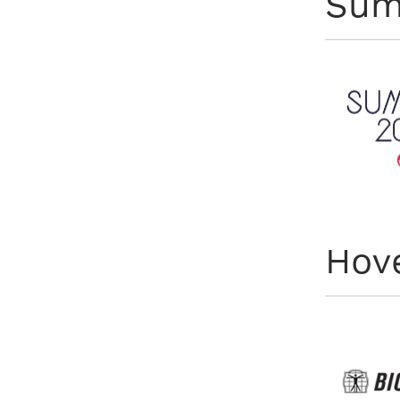
Sum
Hov