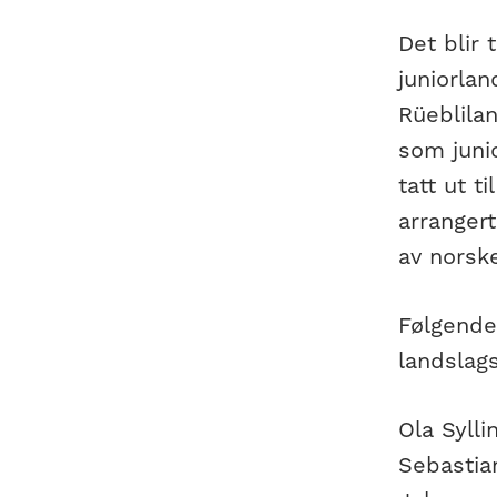
Det blir 
juniorlan
Rüeblilan
som junio
tatt ut t
arrangert
av norske
Følgende 
landslags
Ola Sylli
Sebastia