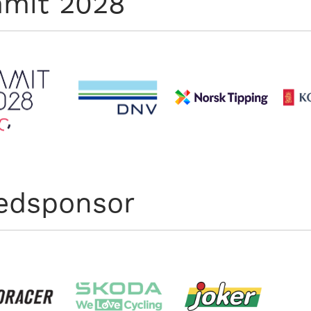
mit 2028
edsponsor