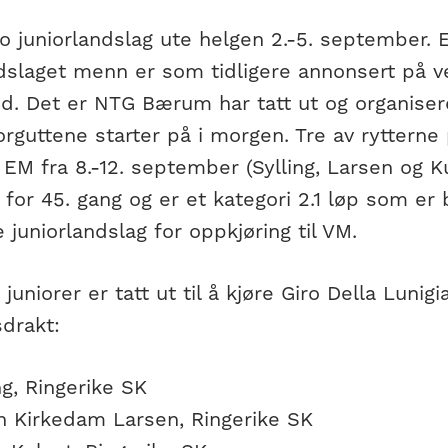
to juniorlandslag ute helgen 2.-5. september. 
dslaget menn er som tidligere annonsert på vei
d. Det er NTG Bærum har tatt ut og organiserer 
rguttene starter på i morgen. Tre av rytterne 
il EM fra 8.-12. september (Sylling, Larsen og Kul
 for 45. gang og er et kategori 2.1 løp som er 
 juniorlandslag for oppkjøring til VM.
juniorer er tatt ut til å kjøre Giro Della Lunigi
drakt:
ng, Ringerike SK
n Kirkedam Larsen, Ringerike SK