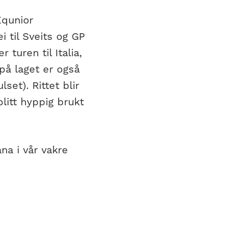
Equnior
 til Sveits og GP
turen til Italia,
på laget er også
set). Rittet blir
blitt hyppig brukt
ana i vår vakre