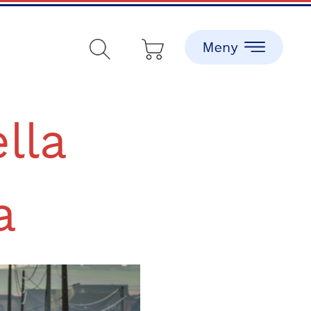
lla
a