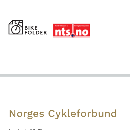
Footer
Norges Cykleforbund