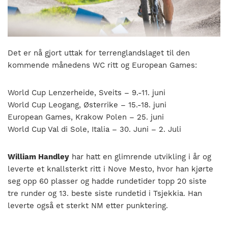
nasjonalt
til
å
bli
en
Det er nå gjort uttak for terrenglandslaget til den
folkesport.
kommende månedens WC ritt og European Games:
World Cup Lenzerheide, Sveits – 9.-11. juni
World Cup Leogang, Østerrike – 15.-18. juni
European Games, Krakow Polen – 25. juni
World Cup Val di Sole, Italia – 30. Juni – 2. Juli
William Handley
har hatt en glimrende utvikling i år og
leverte et knallsterkt ritt i Nove Mesto, hvor han kjørte
seg opp 60 plasser og hadde rundetider topp 20 siste
tre runder og 13. beste siste rundetid i Tsjekkia. Han
leverte også et sterkt NM etter punktering.