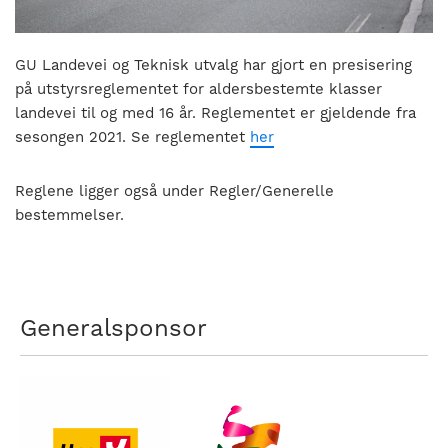
nasjonalt
til
å
GU Landevei og Teknisk utvalg har gjort en presisering
bli
på utstyrsreglementet for aldersbestemte klasser
en
landevei til og med 16 år. Reglementet er gjeldende fra
folkesport.
sesongen 2021. Se reglementet
her
Reglene ligger også under Regler/Generelle
bestemmelser.
Generalsponsor