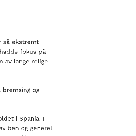
r så ekstremt
i hadde fokus på
n av lange rolige
på bremsing og
det i Spania. I
 av ben og generell