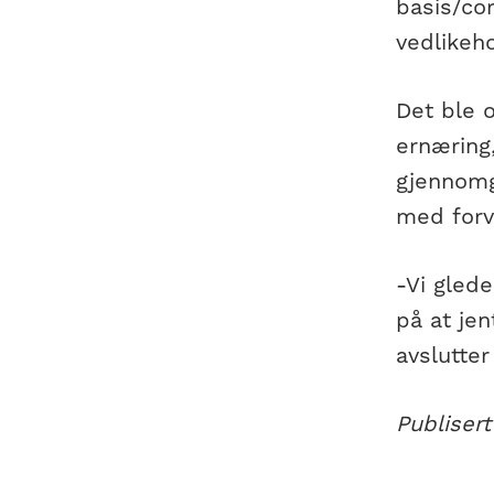
basis/co
vedlikeho
Det ble o
ernæring,
gjennomg
med forv
-Vi glede
på at je
avslutter
Publisert