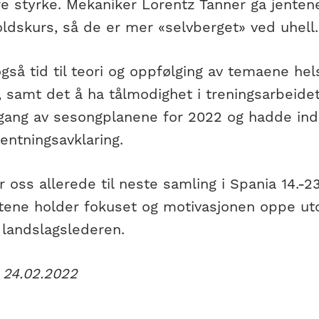
re styrke. Mekaniker Lorentz Tanner ga jente
ldskurs, så de er mer «selvberget» ved uhell.
gså tid til teori og oppfølging av temaene hel
 samt det å ha tålmodighet i treningsarbeidet
ang av sesongplanene for 2022 og hadde indi
entningsavklaring.
r oss allerede til neste samling i Spania 14.-2
ntene holder fokuset og motivasjonen oppe ut
 landslagslederen.
 24.02.2022