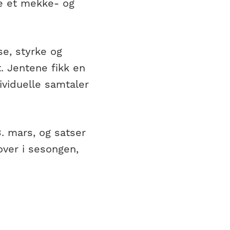
ne et mekke- og
se, styrke og
. Jentene fikk en
viduelle samtaler
3. mars, og satser
over i sesongen,