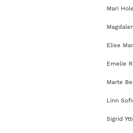
Mari Hol
Magdalen
Elise Ma
Emelie R
Marte Be
Linn Sof
Sigrid Y