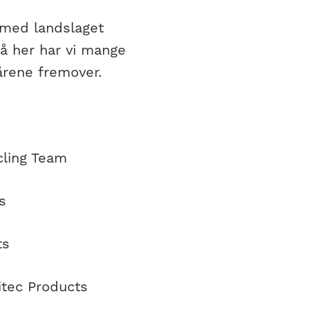
r med landslaget
så her har vi mange
 årene fremover.
cling Team
s
ts
itec Products