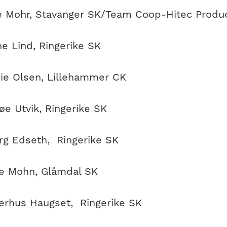
e Mohr, Stavanger SK/Team Coop-Hitec Produ
e Lind, Ringerike SK
rie Olsen, Lillehammer CK
øe Utvik, Ringerike SK
rg Edseth, Ringerike SK
ie Mohn, Glåmdal SK
tterhus Haugset, Ringerike SK