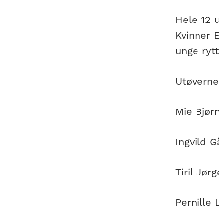
Hele 12 u
Kvinner E
unge rytt
Utøverne
Mie Bjør
Ingvild 
Tiril Jø
Pernille