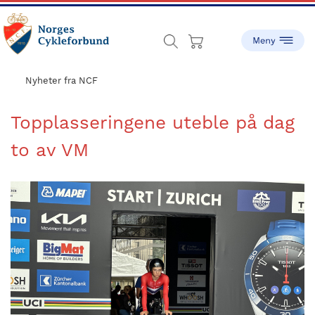
Skip
Skip
to
to
main
footer
content
sykling.no
Norges
Cykleforbund
Nyheter fra NCF
ble
stiftet
Topplasseringene uteble på dag
i
to av VM
1910,
og
har
gått
fra
å
være
en
liten
idrett