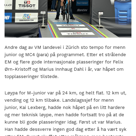
nasjonalt
til
å
bli
en
folkesport.
Andre dag av VM landevei i Zürich sto tempo for menn
junior og MC4 (para) på programmet. Etter et strålende
EM og flere gode internasjonale plasseringer for Felix
Ørn-Kristoff og Marius Innhaug Dahl i år, var håpet om
topplasseringer tilstede.
Løypa for M-junior var på 24 km, og helt flat. 12 km ut,
vending og 12 km tilbake. Landslagssjef for menn
junior, Kai Lexberg, hadde nok håpet på en litt hardere
og mer teknisk løype, men hadde fortsatt tro på at de
kunne bli gode plasseringer idag. Først ut var Marius.
Han hadde dessverre ingen god dag etter å ha vært syk