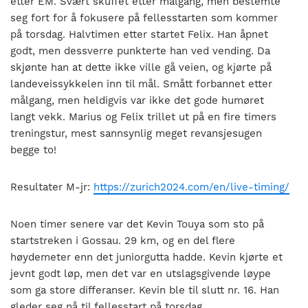
etter EM. Svært skuffet etter målgang, men bestemte
seg fort for å fokusere på fellesstarten som kommer
på torsdag. Halvtimen etter startet Felix. Han åpnet
godt, men dessverre punkterte han ved vending. Da
skjønte han at dette ikke ville gå veien, og kjørte på
landeveissykkelen inn til mål. Smått forbannet etter
målgang, men heldigvis var ikke det gode humøret
langt vekk. Marius og Felix trillet ut på en fire timers
treningstur, mest sannsynlig meget revansjesugen
begge to!
Resultater M-jr:
https://zurich2024.com/en/live-timing/
Noen timer senere var det Kevin Touya som sto på
startstreken i Gossau. 29 km, og en del flere
høydemeter enn det juniorgutta hadde. Kevin kjørte et
jevnt godt løp, men det var en utslagsgivende løype
som ga store differanser. Kevin ble til slutt nr. 16. Han
gleder seg nå til fellesstart på torsdag.