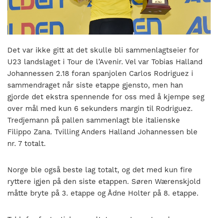
nasjonalt
til
å
bli
en
Det var ikke gitt at det skulle bli sammenlagtseier for
folkesport.
U23 landslaget i Tour de l’Avenir. Vel var Tobias Halland
Johannessen 2.18 foran spanjolen Carlos Rodriguez i
sammendraget når siste etappe gjensto, men han
gjorde det ekstra spennende for oss med å kjempe seg
over mål med kun 6 sekunders margin til Rodriguez.
Tredjemann på pallen sammenlagt ble italienske
Filippo Zana. Tvilling Anders Halland Johannessen ble
nr. 7 totalt.
Norge ble også beste lag totalt, og det med kun fire
ryttere igjen på den siste etappen. Søren Wærenskjold
måtte bryte på 3. etappe og Ådne Holter på 8. etappe.