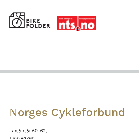
Footer
Norges Cykleforbund
Langenga 60-62,
1386 Asker