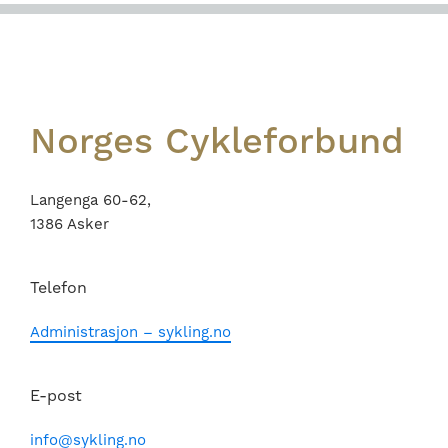
Footer
Norges Cykleforbund
Langenga 60-62,
1386 Asker
Telefon
Administrasjon – sykling.no
E-post
info@sykling.no