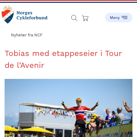
Skip
Skip
to
to
main
footer
content
sykling.no
Norges
Cykleforbund
Nyheter fra NCF
ble
stiftet
Tobias med etappeseier i Tour
i
de l’Avenir
1910,
og
har
gått
fra
å
være
en
liten
idrett