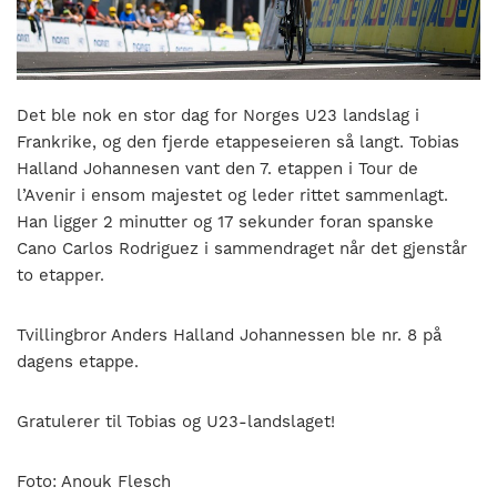
nasjonalt
til
å
bli
en
Det ble nok en stor dag for Norges U23 landslag i
folkesport.
Frankrike, og den fjerde etappeseieren så langt. Tobias
Halland Johannesen vant den 7. etappen i Tour de
l’Avenir i ensom majestet og leder rittet sammenlagt.
Han ligger 2 minutter og 17 sekunder foran spanske
Cano Carlos Rodriguez i sammendraget når det gjenstår
to etapper.
Tvillingbror Anders Halland Johannessen ble nr. 8 på
dagens etappe.
Gratulerer til Tobias og U23-landslaget!
Foto: Anouk Flesch