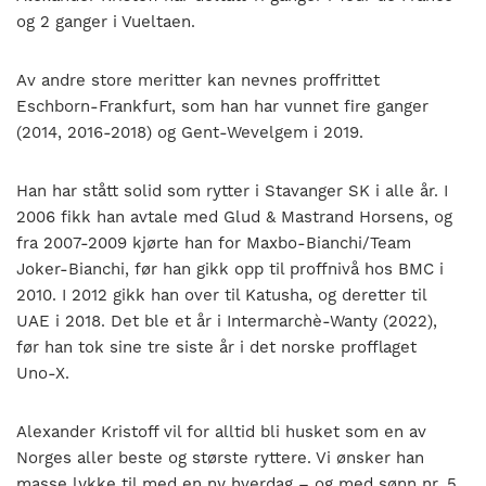
og 2 ganger i Vueltaen.
Av andre store meritter kan nevnes proffrittet
Eschborn-Frankfurt, som han har vunnet fire ganger
(2014, 2016-2018) og Gent-Wevelgem i 2019.
Han har stått solid som rytter i Stavanger SK i alle år. I
2006 fikk han avtale med Glud & Mastrand Horsens, og
fra 2007-2009 kjørte han for Maxbo-Bianchi/Team
Joker-Bianchi, før han gikk opp til proffnivå hos BMC i
2010. I 2012 gikk han over til Katusha, og deretter til
UAE i 2018. Det ble et år i Intermarchè-Wanty (2022),
før han tok sine tre siste år i det norske profflaget
Uno-X.
Alexander Kristoff vil for alltid bli husket som en av
Norges aller beste og største ryttere. Vi ønsker han
masse lykke til med en ny hverdag – og med sønn nr. 5