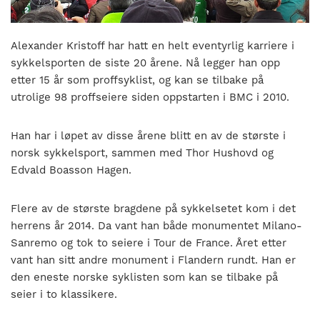
nasjonalt
til
å
Alexander Kristoff har hatt en helt eventyrlig karriere i
bli
sykkelsporten de siste 20 årene. Nå legger han opp
en
etter 15 år som proffsyklist, og kan se tilbake på
folkesport.
utrolige 98 proffseiere siden oppstarten i BMC i 2010.
Han har i løpet av disse årene blitt en av de største i
norsk sykkelsport, sammen med Thor Hushovd og
Edvald Boasson Hagen.
Flere av de største bragdene på sykkelsetet kom i det
herrens år 2014. Da vant han både monumentet Milano-
Sanremo og tok to seiere i Tour de France. Året etter
vant han sitt andre monument i Flandern rundt. Han er
den eneste norske syklisten som kan se tilbake på
seier i to klassikere.