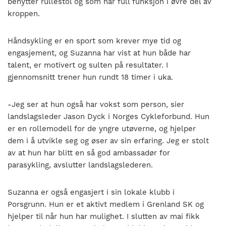
benytter rullestol og som har full funksjon i øvre del av
kroppen.
Håndsykling er en sport som krever mye tid og
engasjement, og Suzanna har vist at hun både har
talent, er motivert og sulten på resultater. I
gjennomsnitt trener hun rundt 18 timer i uka.
-Jeg ser at hun også har vokst som person, sier
landslagsleder Jason Dyck i Norges Cykleforbund. Hun
er en rollemodell for de yngre utøverne, og hjelper
dem i å utvikle seg og øser av sin erfaring. Jeg er stolt
av at hun har blitt en så god ambassadør for
parasykling, avslutter landslagslederen.
Suzanna er også engasjert i sin lokale klubb i
Porsgrunn. Hun er et aktivt medlem i Grenland SK og
hjelper til når hun har mulighet. I slutten av mai fikk