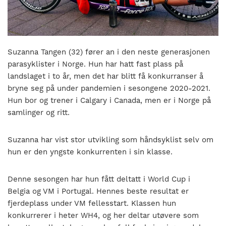
nasjonalt
til
å
bli
en
Suzanna Tangen (32) fører an i den neste generasjonen
folkesport.
parasyklister i Norge. Hun har hatt fast plass på
landslaget i to år, men det har blitt få konkurranser å
bryne seg på under pandemien i sesongene 2020-2021.
Hun bor og trener i Calgary i Canada, men er i Norge på
samlinger og ritt.
Suzanna har vist stor utvikling som håndsyklist selv om
hun er den yngste konkurrenten i sin klasse.
Denne sesongen har hun fått deltatt i World Cup i
Belgia og VM i Portugal. Hennes beste resultat er
fjerdeplass under VM fellesstart. Klassen hun
konkurrerer i heter WH4, og her deltar utøvere som