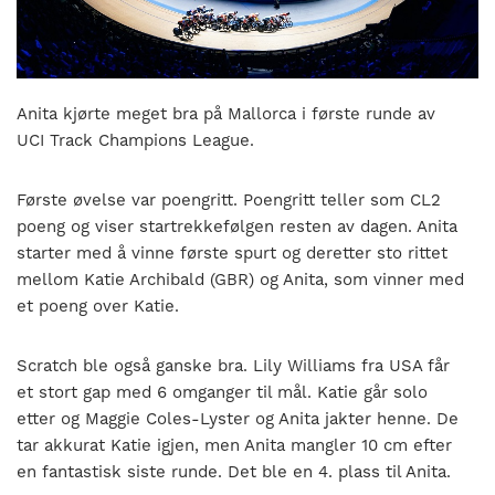
nasjonalt
til
å
bli
en
Anita kjørte meget bra på Mallorca i første runde av
folkesport.
UCI Track Champions League.
Første øvelse var poengritt. Poengritt teller som CL2
poeng og viser startrekkefølgen resten av dagen. Anita
starter med å vinne første spurt og deretter sto rittet
mellom Katie Archibald (GBR) og Anita, som vinner med
et poeng over Katie.
Scratch ble også ganske bra. Lily Williams fra USA får
et stort gap med 6 omganger til mål. Katie går solo
etter og Maggie Coles-Lyster og Anita jakter henne. De
tar akkurat Katie igjen, men Anita mangler 10 cm efter
en fantastisk siste runde. Det ble en 4. plass til Anita.