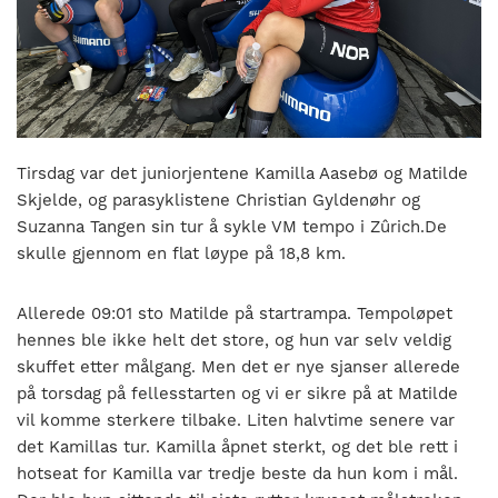
nasjonalt
til
å
bli
en
folkesport.
Tirsdag var det juniorjentene Kamilla Aasebø og Matilde
Skjelde, og parasyklistene Christian Gyldenøhr og
Suzanna Tangen sin tur å sykle VM tempo i Zûrich.De
skulle gjennom en flat løype på 18,8 km.
Allerede 09:01 sto Matilde på startrampa. Tempoløpet
hennes ble ikke helt det store, og hun var selv veldig
skuffet etter målgang. Men det er nye sjanser allerede
på torsdag på fellesstarten og vi er sikre på at Matilde
vil komme sterkere tilbake. Liten halvtime senere var
det Kamillas tur. Kamilla åpnet sterkt, og det ble rett i
hotseat for Kamilla var tredje beste da hun kom i mål.