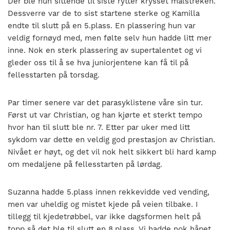
Der ble hun sittende til siste rytter krysset målstreken.
Dessverre var de to sist startene sterke og Kamilla
endte til slutt på en 5.plass. En plassering hun var
veldig fornøyd med, men følte selv hun hadde litt mer
inne. Nok en sterk plassering av supertalentet og vi
gleder oss til å se hva juniorjentene kan få til på
fellesstarten på torsdag.
Par timer senere var det parasyklistene våre sin tur.
Først ut var Christian, og han kjørte et sterkt tempo
hvor han til slutt ble nr. 7. Etter par uker med litt
sykdom var dette en veldig god prestasjon av Christian.
Nivået er høyt, og det vil nok helt sikkert bli hard kamp
om medaljene på fellesstarten på lørdag.
Suzanna hadde 5.plass innen rekkevidde ved vending,
men var uheldig og mistet kjede på veien tilbake. I
tillegg til kjedetrøbbel, var ikke dagsformen helt på
topp så det ble til slutt en 8.plass. Vi hadde nok håpet