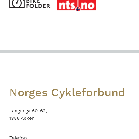
Footer
Norges Cykleforbund
Langenga 60-62,
1386 Asker
Telefon