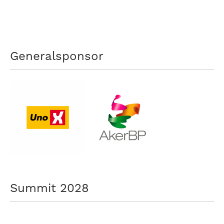
nasjonalt
til
å
bli
en
Generalsponsor
folkesport.
Summit 2028