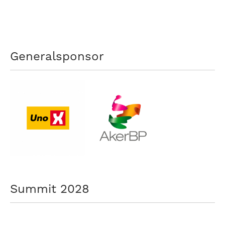
nasjonalt
til
å
bli
en
Generalsponsor
folkesport.
Summit 2028