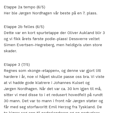
Etappe 2a tempo (6/5)
Her ble Jørgen Nordhagen vår beste på en 7. plass.
Etappe 2b felles (6/5)
Dette var en kort spurtetappe der Oliver Aukland blir 3
og vi fikk årets første podie-plass! Dessverre veltet
Simen Evertsen-Hegreberg, men heldigvis uten store
skader.
Etappe 3 (7/5)
Regnes som «konge-etappen», og denne var gjort litt
hardere i år, noe vi håpet skulle passe oss bra. Vi viste
at vi hadde gode klatrere i Johannes Kulset og
Jørgen Nordhagen. Når det var ca. 30 km igjen til må,
sitter vi med disse to i et redusert hovedfelt på rundt
30 mann. Det var to mann i front når Jørgen støter og
får med seg storfavoritt Emil Herzog fra Tyskland. De
to kjører seg opp til nederlenderen og en portugiser.