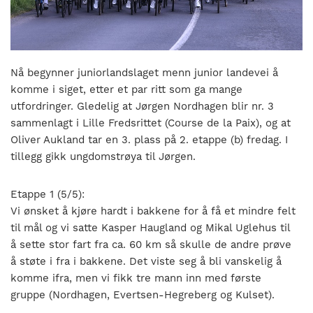
nasjonalt
til
å
bli
en
Nå begynner juniorlandslaget menn junior landevei å
folkesport.
komme i siget, etter et par ritt som ga mange
utfordringer. Gledelig at Jørgen Nordhagen blir nr. 3
sammenlagt i Lille Fredsrittet (Course de la Paix), og at
Oliver Aukland tar en 3. plass på 2. etappe (b) fredag. I
tillegg gikk ungdomstrøya til Jørgen.
Etappe 1 (5/5):
Vi ønsket å kjøre hardt i bakkene for å få et mindre felt
til mål og vi satte Kasper Haugland og Mikal Uglehus til
å sette stor fart fra ca. 60 km så skulle de andre prøve
å støte i fra i bakkene. Det viste seg å bli vanskelig å
komme ifra, men vi fikk tre mann inn med første
gruppe (Nordhagen, Evertsen-Hegreberg og Kulset).