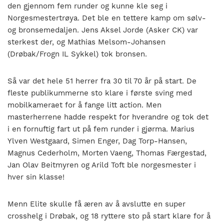
den gjennom fem runder og kunne kle seg i
Norgesmestertrøya. Det ble en tettere kamp om sølv-
og bronsemedaljen. Jens Aksel Jorde (Asker CK) var
sterkest der, og Mathias Melsom-Johansen
(Drøbak/Frogn IL Sykkel) tok bronsen.
Så var det hele 51 herrer fra 30 til 70 år på start. De
fleste publikummerne sto klare i første sving med
mobilkameraet for å fange litt action. Men
masterherrene hadde respekt for hverandre og tok det
i en fornuftig fart ut på fem runder i gjørma. Marius
Ylven Westgaard, Simen Enger, Dag Torp-Hansen,
Magnus Cederholm, Morten Vaeng, Thomas Færgestad,
Jan Olav Beitmyren og Arild Toft ble norgesmester i
hver sin klasse!
Menn Elite skulle få æren av å avslutte en super
crosshelg i Drøbak, og 18 ryttere sto på start klare for å