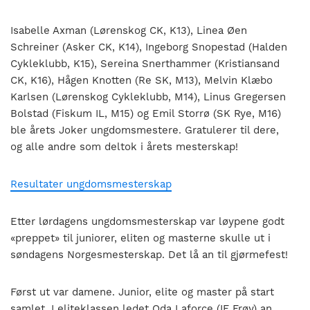
Isabelle Axman (Lørenskog CK, K13), Linea Øen
Schreiner (Asker CK, K14), Ingeborg Snopestad (Halden
Cykleklubb, K15), Sereina Snerthammer (Kristiansand
CK, K16), Hågen Knotten (Re SK, M13), Melvin Klæbo
Karlsen (Lørenskog Cykleklubb, M14), Linus Gregersen
Bolstad (Fiskum IL, M15) og Emil Storrø (SK Rye, M16)
ble årets Joker ungdomsmestere. Gratulerer til dere,
og alle andre som deltok i årets mesterskap!
Resultater ungdomsmesterskap
Etter lørdagens ungdomsmesterskap var løypene godt
«preppet» til juniorer, eliten og masterne skulle ut i
søndagens Norgesmesterskap. Det lå an til gjørmefest!
Først ut var damene. Junior, elite og master på start
samlet. I eliteklassen ledet Oda Laforce (IF Frøy) an,