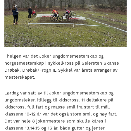
nasjonalt
til
å
bli
en
folkesport.
I helgen var det Joker ungdomsmesterskap og
norgesmesterskap i sykkelkross på Seiersten Skanse i
Drøbak. Drøbak/Frogn IL Sykkel var årets arrangør av
mesterskapet.
Lørdag var satt av til Joker ungdomsmesterskap og
ungdomsleker, itillegg til kidscross. 11 deltakere på
kidscross, full fart og masse smil fra start til mål. I
klassene 10-12 år var det også store smil og høy fart.
Det var hele 8 jokermestere som skulle kåres i
klassene 13,14,15 og 16 år, både gutter og jenter.