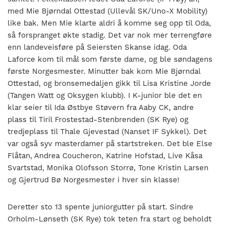
med Mie Bjørndal Ottestad (Ullevål SK/Uno-X Mobility)
like bak. Men Mie klarte aldri å komme seg opp til Oda,
så forspranget økte stadig. Det var nok mer terrengføre
enn landeveisføre på Seiersten Skanse idag. Oda
Laforce kom til mål som første dame, og ble søndagens
første Norgesmester. Minutter bak kom Mie Bjørndal
Ottestad, og bronsemedaljen gikk til Lisa Kristine Jorde
(Tangen Watt og Oksygen klubb). I K-junior ble det en
klar seier til Ida Østbye Støvern fra Aaby CK, andre
plass til Tiril Frostestad-Stenbrenden (SK Rye) og
tredjeplass til Thale Gjevestad (Nanset IF Sykkel). Det
var også syv masterdamer på startstreken. Det ble Else
Flåtan, Andrea Coucheron, Katrine Hofstad, Live Kåsa
Svartstad, Monika Olofsson Storrø, Tone Kristin Larsen
og Gjertrud Bø Norgesmester i hver sin klasse!
Deretter sto 13 spente juniorgutter på start. Sindre
Orholm-Lønseth (SK Rye) tok teten fra start og beholdt