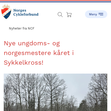
Skip
Skip
to
to
main
footer
content
sykling.no
Norges
Cykleforbund
Nyheter fra NCF
ble
stiftet
Nye ungdoms- og
i
norgesmestere kåret i
1910,
og
Sykkelkross!
har
gått
fra
å
være
en
liten
idrett