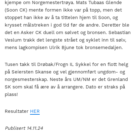
kjempe om Norgemestertrøya. Mats Tubaas Glende
(Soon CK) mente formen ikke var på topp, men det
stoppet han ikke av å ta tittelen hjem til Soon, og
krysset målstreken i god tid før de andre. Deretter ble
det en Asker CK duell om sølvet og bronsen. Sebastian
Veslum trakk det lengste strået og syklet inn til sølv,
mens lagkompisen Ulrik Bjune tok bronsemedaljen.
Tusen takk til Drøbak/Frogn IL Sykkel for en flott helg
på Seiersten Skanse og vel gjennomført ungdom- og
norgesmesterskap. Neste års UM/NM er det Grenland
SK som skal få ære av å arrangere. Dato er straks på
plass!
Resultater
HER
Publisert 14.11.24