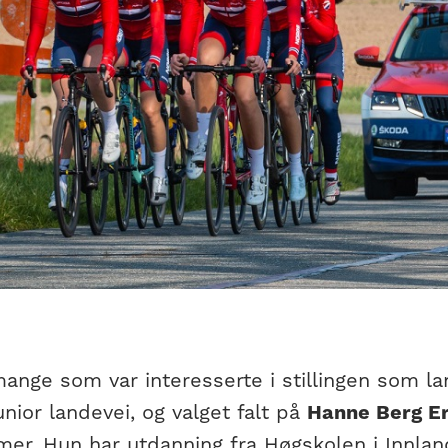
ange som var interesserte i stillingen som la
unior landevei, og valget falt på
Hanne Berg E
mer. Hun har utdanning fra Høgskolen i Innl