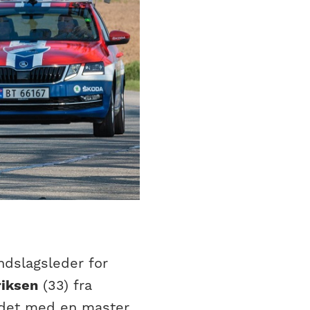
ndslagsleder for
riksen
(33) fra
andet med en master