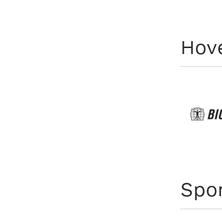
Hov
Spo