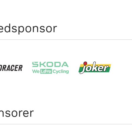
edsponsor
nsorer