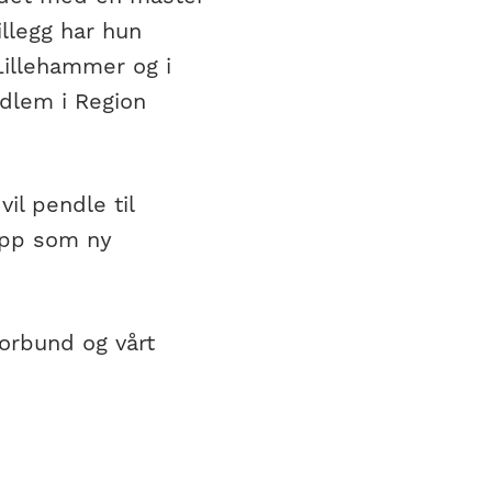
illegg har hun
Lillehammer og i
dlem i Region
il pendle til
 opp som ny
orbund og vårt