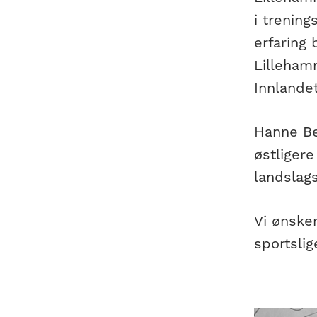
i trening
erfaring
Lilleham
Innlandet
Hanne Ber
østligere
landslags
Vi ønske
sportslig