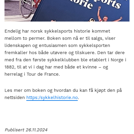
nasjonalt
til
å
bli
en
Endelig har norsk sykkelsports historie kommet
folkesport.
mellom to permer. Boken som nå er til salgs, viser
lidenskapen og entusiasmen som sykkelsporten
fremkaller hos både utøvere og tilskuere. Den tar dere
med fra den første sykkelklubben ble etablert i Norge i
1882, til at vi i dag har med både et kvinne – og
herrelag i Tour de France.
Les mer om boken og hvordan du kan få kjøpt den på
nettsiden
https:/sykkelhistorie.no
.
Publisert 26.11.2024